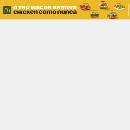
PUB.
Braga
Região
Desporto
Religião
Nacional
Internacional