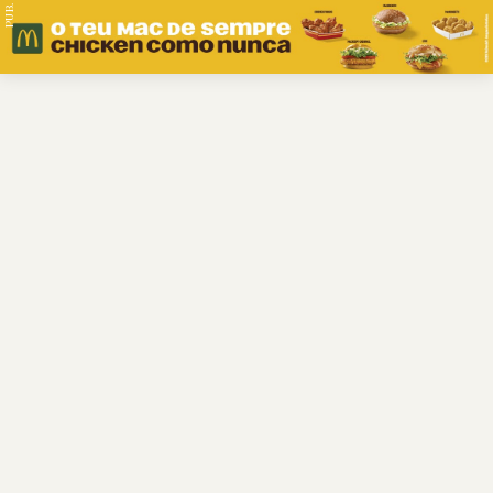
PUB.
Braga
Região
Desporto
Religião
Nacional
Internacional