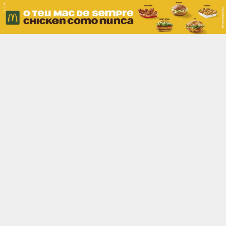
PUB.
Braga
Região
Desporto
Religião
Nacional
Internacional