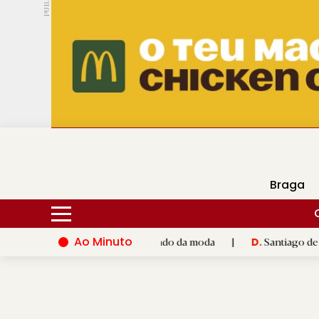
PUB.
DMtv
Hoje
16ºC
25ºC
Braga
Ao Minuto
nto e à inovação do mundo da moda
|
Santiago de Compostela i
D.