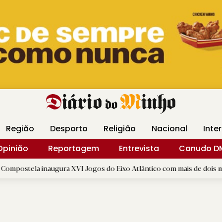
Revista Minha
Gráfica DM
Livraria DM
Arquidio
Região
Desporto
Religião
Nacional
Inte
Opinião
Reportagem
Entrevista
Canudo D
naugura XVI Jogos do Eixo Atlântico com mais de dois mil atletas
|