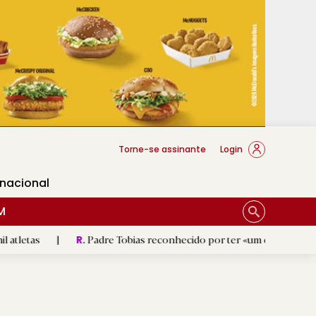
cese Braga
Torne-se assinante
Login
rnacional
M
Padre Tobias reconhecido por ter «um coração sempre aberto 
R.