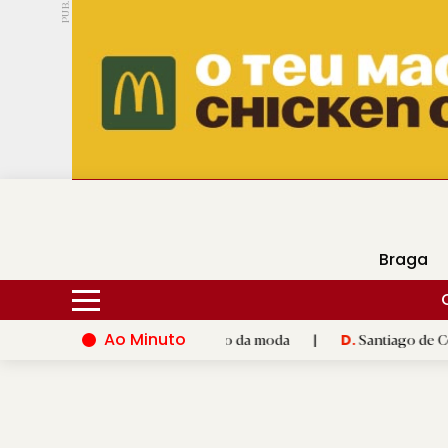
PUB.
DMtv
Hoje
15ºC
30ºC
Braga
Ao Minuto
to e à inovação do mundo da moda
|
Santiago de Compostela i
D.