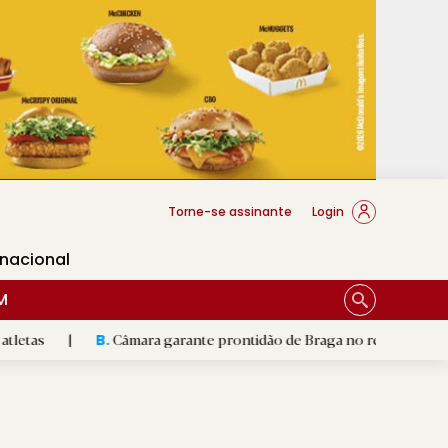
cese Braga
Torne-se assinante
Login
rnacional
M
Câmara garante prontidão de Braga no resgate animal
|
B.
R