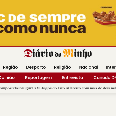
Revista Minha
Gráfica DM
Livraria DM
Arquidio
Região
Desporto
Religião
Nacional
Inte
Opinião
Reportagem
Entrevista
Canudo D
naugura XVI Jogos do Eixo Atlântico com mais de dois mil atletas
|