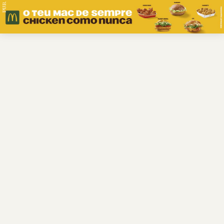
PUB.
Braga
Região
Desporto
Religião
Nacional
Internacional