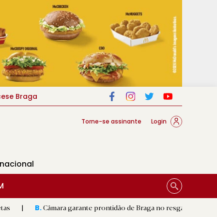
cese Braga
Torne-se assinante
Login
rnacional
M
âmara garante prontidão de Braga no resgate animal
|
Padre
R.