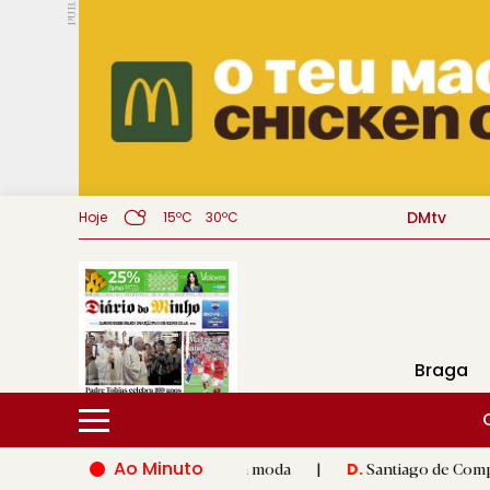
PUB.
DMtv
Hoje
15ºC
30ºC
Braga
Ao Minuto
 inovação do mundo da moda
|
Santiago de Compostela inaugura
D.