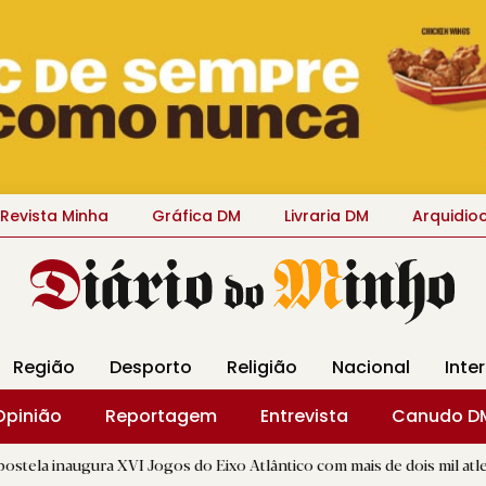
Revista Minha
Gráfica DM
Livraria DM
Arquidio
Região
Desporto
Religião
Nacional
Inte
Opinião
Reportagem
Entrevista
Canudo D
 XVI Jogos do Eixo Atlântico com mais de dois mil atletas
|
C
B.