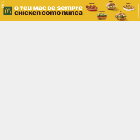
PUB.
Braga
Região
Desporto
Religião
Nacional
Internacional