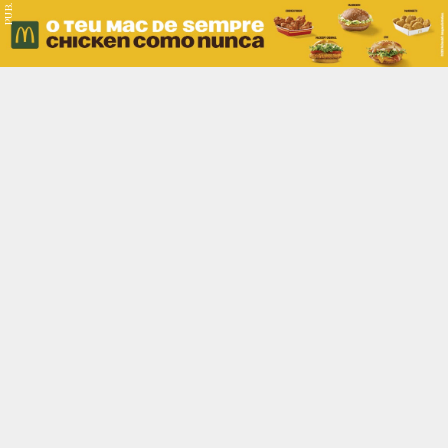
PUB.
Braga
Região
Desporto
Religião
Nacional
Internacional