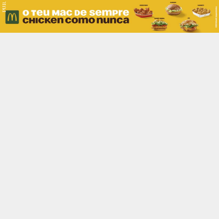
PUB.
Braga
Região
Desporto
Religião
Nacional
Internacional