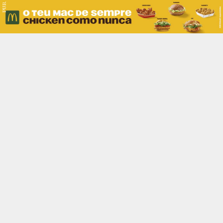
PUB.
Braga
Região
Desporto
Religião
Nacional
Internacional