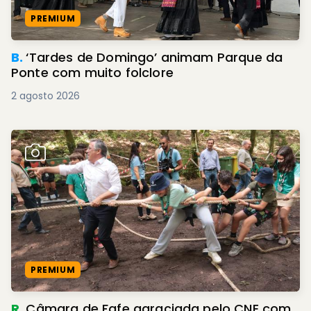
PREMIUM
B.
‘Tardes de Domingo’ animam Parque da
Ponte com muito folclore
2 agosto 2026
PREMIUM
R.
Câmara de Fafe agraciada pelo CNE com