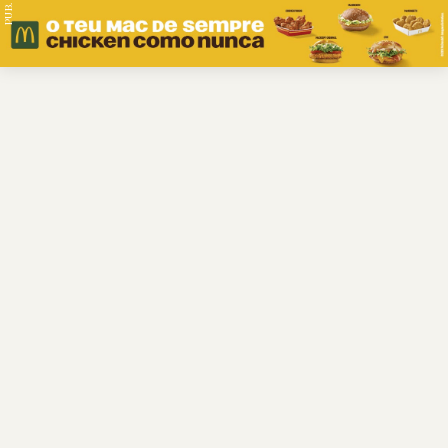
PUB.
Braga
Região
Desporto
Religião
Nacional
Internacional