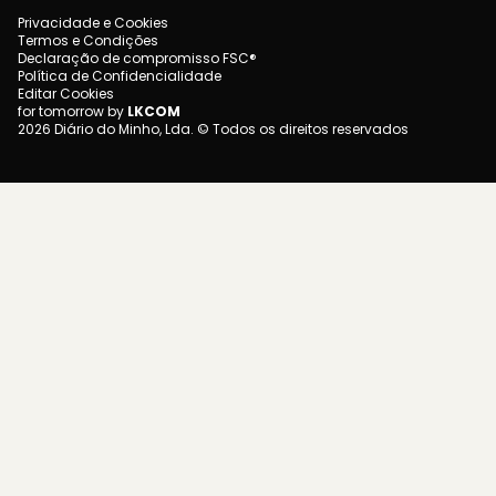
Privacidade e Cookies
Termos e Condições
Declaração de compromisso FSC®
Política de Confidencialidade
Editar Cookies
for tomorrow by
LKCOM
2026 Diário do Minho, Lda. © Todos os direitos reservados