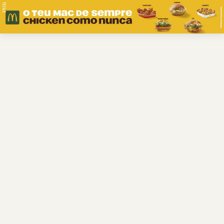
PUB.
Braga
Região
Desporto
Religião
Nacional
Internacional