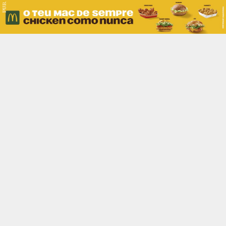
PUB.
Braga
Região
Desporto
Religião
Nacional
Internacional