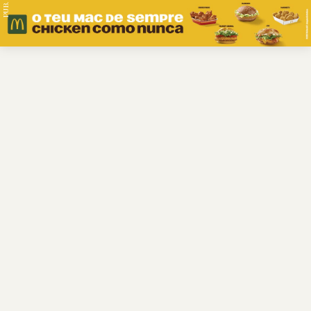
PUB.
Braga
Região
Desporto
Religião
Nacional
Internacional