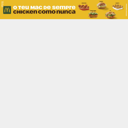
PUB.
Braga
Região
Desporto
Religião
Nacional
Internacional