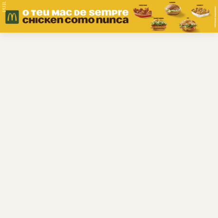
PUB.
Braga
Região
Desporto
Religião
Nacional
Internacional