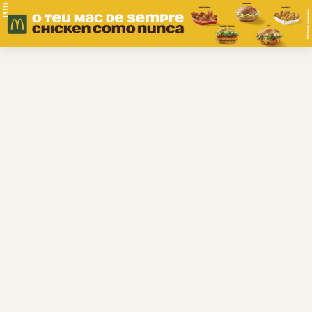
PUB.
Braga
Região
Desporto
Religião
Nacional
Internacional