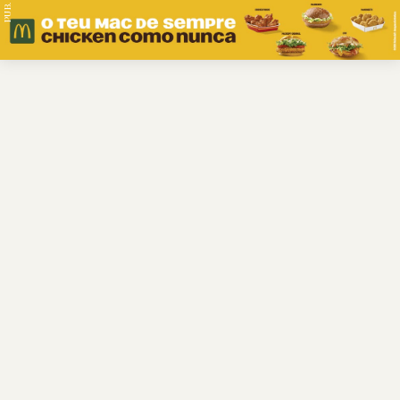
PUB.
Braga
Região
Desporto
Religião
Nacional
Internacional