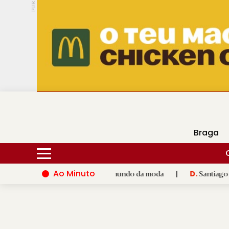
PUB.
DMtv
Hoje
16ºC
28ºC
Braga
Ao Minuto
alento e à inovação do mundo da moda
|
Santiago de Compostel
D.