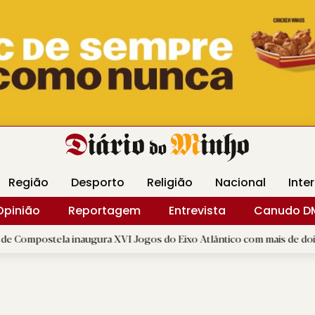
Revista Minha
Gráfica DM
Livraria DM
Arquidio
Região
Desporto
Religião
Nacional
Inte
Opinião
Reportagem
Entrevista
Canudo D
a inaugura XVI Jogos do Eixo Atlântico com mais de dois mil atletas