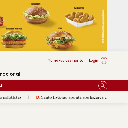
cese Braga
Torne-se assinante
Login
rnacional
M
|
Santo Estêvão aponta aos lugares cimeiros da Honra
|
D.