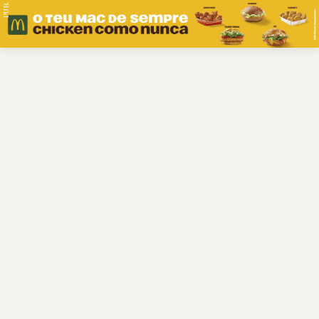
PUB.
Braga
Região
Desporto
Religião
Nacional
Internacional