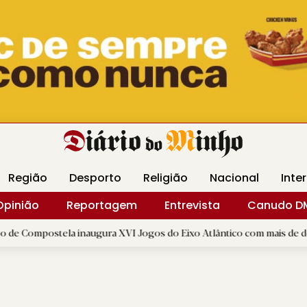
Revista Minha
Gráfica DM
Livraria DM
Arquidio
Região
Desporto
Religião
Nacional
Inte
Opinião
Reportagem
Entrevista
Canudo D
a inaugura XVI Jogos do Eixo Atlântico com mais de dois mil atletas