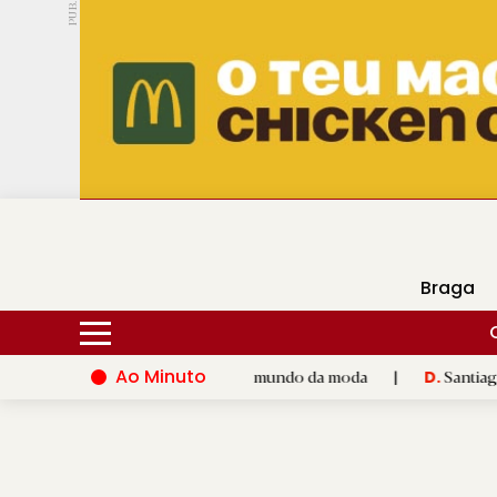
PUB.
DMtv
Hoje
16ºC
25ºC
Braga
Ao Minuto
alento e à inovação do mundo da moda
|
Santiago de Compostel
D.