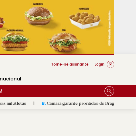
cese Braga
Torne-se assinante
Login
rnacional
M
|
Câmara garante prontidão de Braga no resgate animal
|
B.