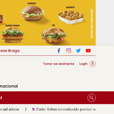
cese Braga
Torne-se assinante
Login
rnacional
M
|
Padre Tobias reconhecido por ter «um coração sempre abert
R.