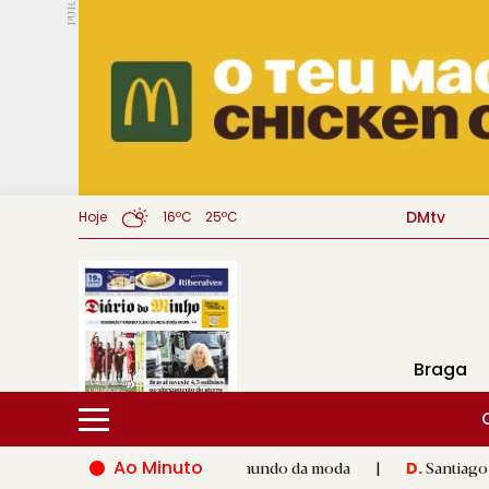
PUB.
DMtv
Hoje
16ºC
25ºC
Braga
Ao Minuto
lento e à inovação do mundo da moda
|
Santiago de Compostela
D.