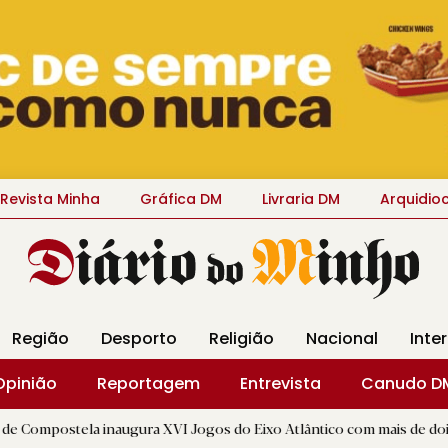
Revista Minha
Gráfica DM
Livraria DM
Arquidio
Região
Desporto
Religião
Nacional
Inte
Opinião
Reportagem
Entrevista
Canudo D
 inaugura XVI Jogos do Eixo Atlântico com mais de dois mil atletas