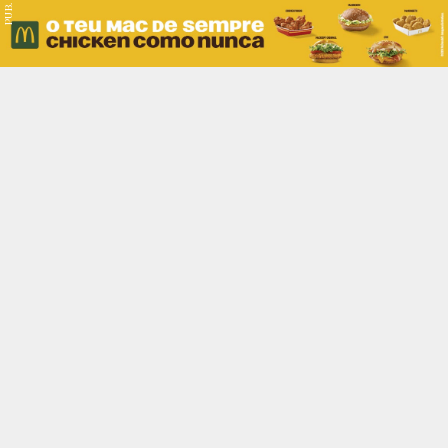
PUB.
Braga
Região
Desporto
Religião
Nacional
Internacional