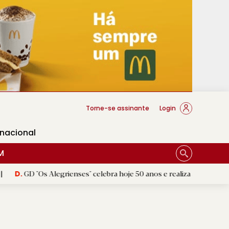
cese Braga
Torne-se assinante
Login
rnacional
M
 Alegrienses" celebra hoje 50 anos e realiza amanhã a festa comemor