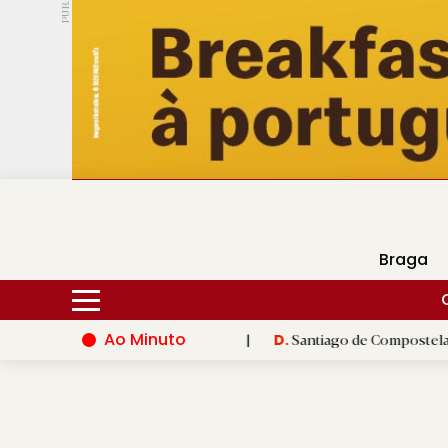
PUB.
DMtv
Braga
Ao Minuto
ção do mundo da moda
|
Santiago de Compostela inaugura XVI J
D.