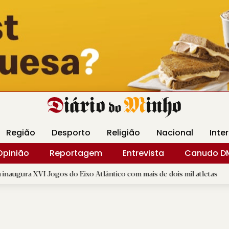
Revista Minha
Gráfica DM
Livraria DM
Arquidio
Região
Desporto
Religião
Nacional
Inte
Opinião
Reportagem
Entrevista
Canudo D
ogos do Eixo Atlântico com mais de dois mil atletas
|
GD "Os
D.