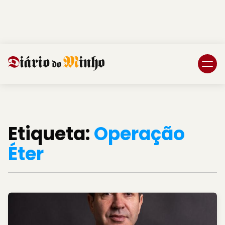
Login
Subscreva DM
Etiqueta:
Operação
Éter