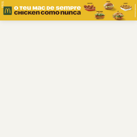
PUB.
Braga
Região
Desporto
Religião
Nacional
Internacional