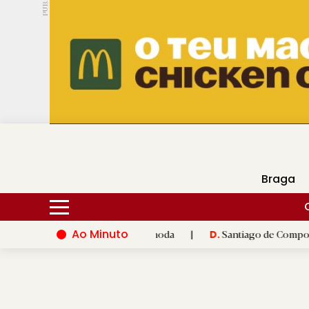
PUB.
DMtv
Hoje
18ºC
29ºC
Braga
Ao Minuto
 inovação do mundo da moda
|
Santiago de Compostela inaugura
D.