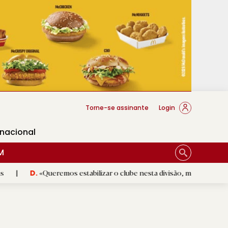
cese Braga
Torne-se assinante
Login
rnacional
M
Queremos estabilizar o clube nesta divisão, mas sem perder ambição»