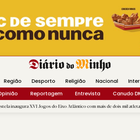
Revista Minha
Gráfica DM
Livraria DM
Arquidio
Região
Desporto
Religião
Nacional
Inte
Opinião
Reportagem
Entrevista
Canudo D
 XVI Jogos do Eixo Atlântico com mais de dois mil atletas
|
«
D.