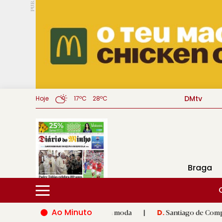
PUB.
DMtv
Hoje
17ºC
28ºC
Braga
Ao Minuto
 inovação do mundo da moda
|
Santiago de Compostela inaugura
D.