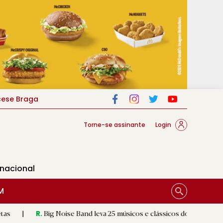
cese Braga
Torne-se assinante
Login
rnacional
M
ig Noise Band leva 25 músicos e clássicos do rock à Póvoa de Lanhos