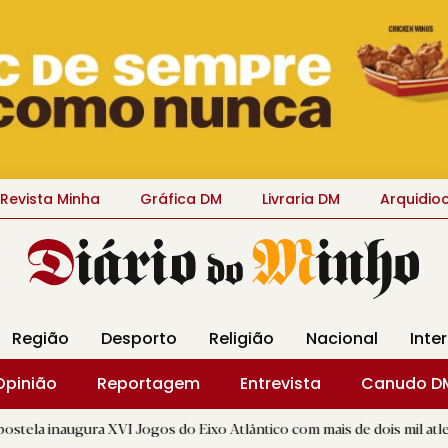
Revista Minha
Gráfica DM
Livraria DM
Arquidio
Região
Desporto
Religião
Nacional
Inte
Opinião
Reportagem
Entrevista
Canudo D
 XVI Jogos do Eixo Atlântico com mais de dois mil atletas
|
B
R.