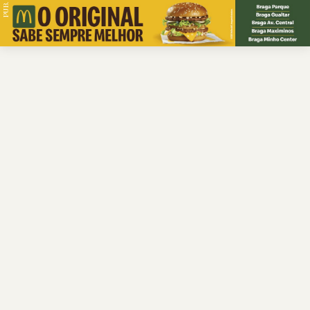
PUB.
Braga
Região
Desporto
Religião
Nacional
Internacional