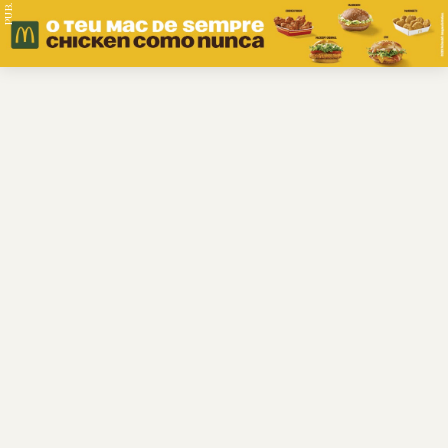
PUB.
Braga
Região
Desporto
Religião
Nacional
Internacional