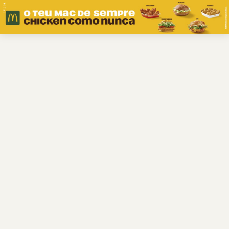
PUB.
Braga
Região
Desporto
Religião
Nacional
Internacional