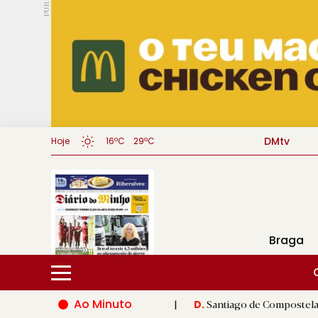
PUB.
DMtv
Hoje
16ºC
29ºC
Braga
Ao Minuto
ão do mundo da moda
|
Santiago de Compostela inaugura XVI Jo
D.