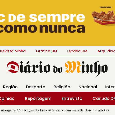
Revista Minha
Gráfica DM
Livraria DM
Arquidio
Região
Desporto
Religião
Nacional
Inte
Opinião
Reportagem
Entrevista
Canudo D
gos do Eixo Atlântico com mais de dois mil atletas
|
Carvalh
D.