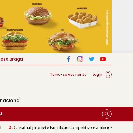
cese Braga
Torne-se assinante
Login
rnacional
M
al promete Famalicão competitivo e ambicioso na estreia com Estoril