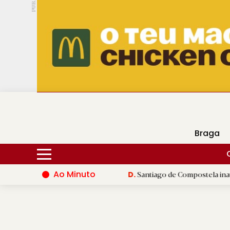
PUB.
DMtv
Hoje
14ºC
31ºC
Braga
Ao Minuto
do mundo da moda
|
Santiago de Compostela inaugura XVI Jogos
D.