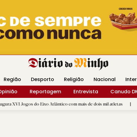
Revista Minha
Gráfica DM
Livraria DM
Arquidio
Região
Desporto
Religião
Nacional
Inte
Opinião
Reportagem
Entrevista
Canudo D
 do Eixo Atlântico com mais de dois mil atletas
|
Flor Deniz
D.