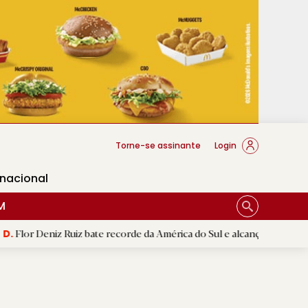
cese Braga
Torne-se assinante
Login
rnacional
M
 Ruiz bate recorde da América do Sul e alcança segunda melhor marca