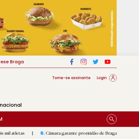
cese Braga
Torne-se assinante
Login
rnacional
M
|
Câmara garante prontidão de Braga no resgate animal
|
B.