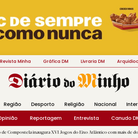
Revista Minha
Gráfica DM
Livraria DM
Arquidio
Região
Desporto
Religião
Nacional
Inte
Opinião
Reportagem
Entrevista
Canudo D
a inaugura XVI Jogos do Eixo Atlântico com mais de dois mil atletas