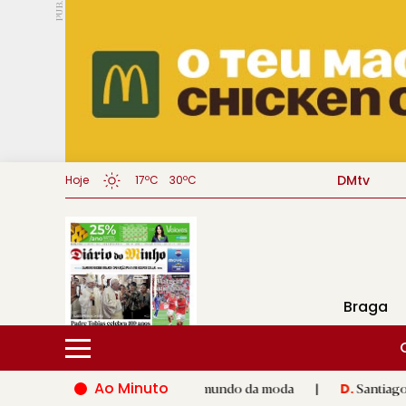
PUB.
DMtv
Hoje
17ºC
30ºC
Braga
Ao Minuto
alento e à inovação do mundo da moda
|
Santiago de Compostel
D.