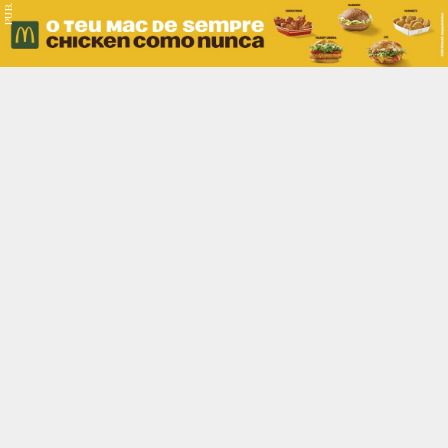
PUB.
Braga
Região
Desporto
Religião
Nacional
Internacional