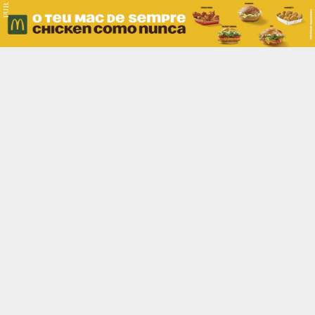
PUB.
Braga
Região
Desporto
Religião
Nacional
Internacional