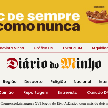
Revista Minha
Gráfica DM
Livraria DM
Arquidio
Região
Desporto
Religião
Nacional
Inte
Opinião
Reportagem
Entrevista
Canudo D
ugura XVI Jogos do Eixo Atlântico com mais de dois mil atletas
|