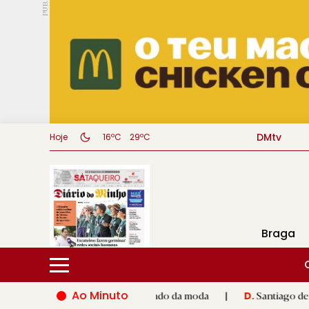
PUB.
DMtv
Hoje
16ºC
29ºC
Braga
Ao Minuto
o e à inovação do mundo da moda
|
Santiago de Compostela ina
D.