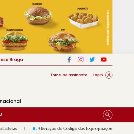
cese Braga
Torne-se assinante
Login
rnacional
M
Alteração do Código das Expropriações pode ajudar construção 
B.