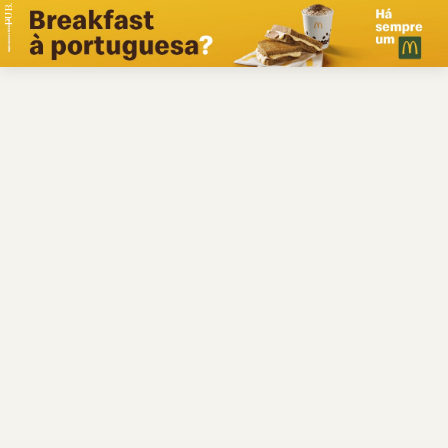
PUB.
Braga
Região
Desporto
Religião
Nacional
Internacional