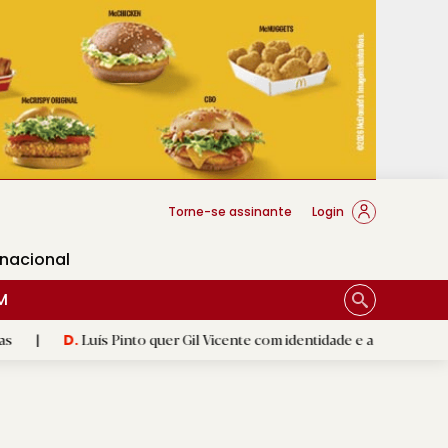
cese Braga
Torne-se assinante
Login
rnacional
M
uís Pinto quer Gil Vicente com identidade e a respeitar 'herança'
|