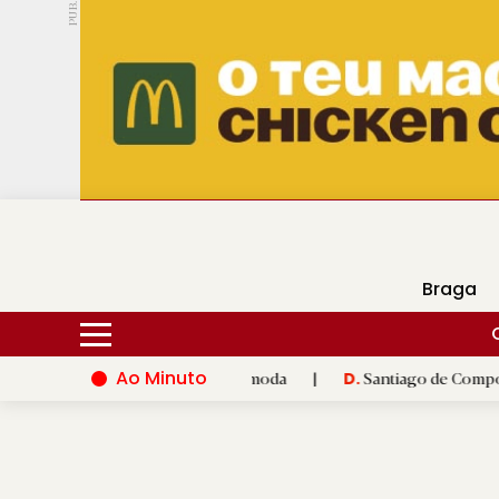
PUB.
DMtv
Hoje
18ºC
28ºC
Braga
Ao Minuto
 inovação do mundo da moda
|
Santiago de Compostela inaugura
D.