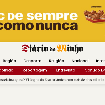
Revista Minha
Gráfica DM
Livraria DM
Arquidio
Região
Desporto
Religião
Nacional
Inte
Opinião
Reportagem
Entrevista
Canudo D
 XVI Jogos do Eixo Atlântico com mais de dois mil atletas
|
L
D.