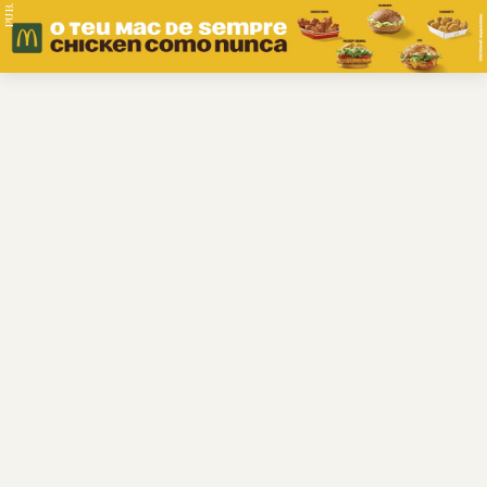
PUB.
Braga
Região
Desporto
Religião
Nacional
Internacional