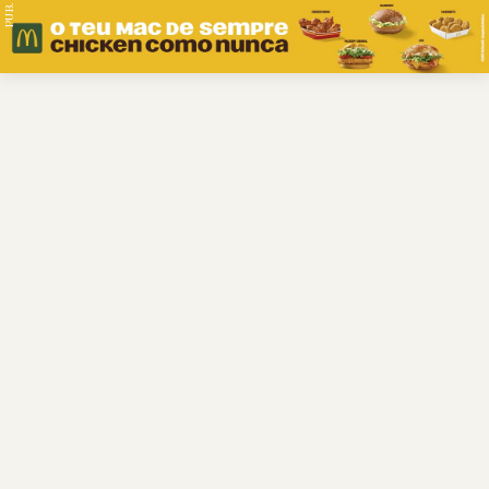
PUB.
Braga
Região
Desporto
Religião
Nacional
Internacional