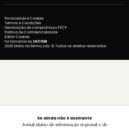
Privacidade e Cookies
Termos e Condições
Declaração de compromisso FSC®
Política de Confidencialidade
Editar Cookies
for tomorrow by
LKCOM
2026 Diário do Minho, Lda. © Todos os direitos reservados
Se ainda não é assinante
Jornal diário de informação regional e de