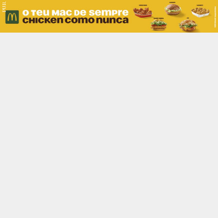
PUB.
Braga
Região
Desporto
Religião
Nacional
Internacional