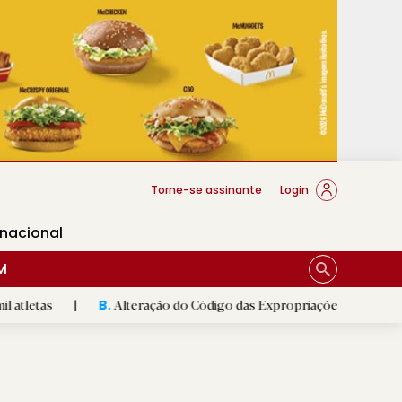
cese Braga
Torne-se assinante
Login
rnacional
M
Alteração do Código das Expropriações pode ajudar construçã
B.