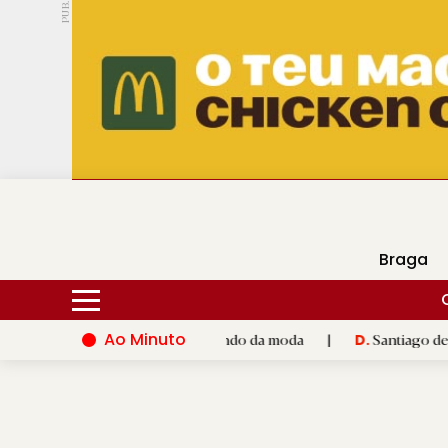
PUB.
DMtv
Hoje
17ºC
24ºC
Braga
Ao Minuto
nto e à inovação do mundo da moda
|
Santiago de Compostela i
D.