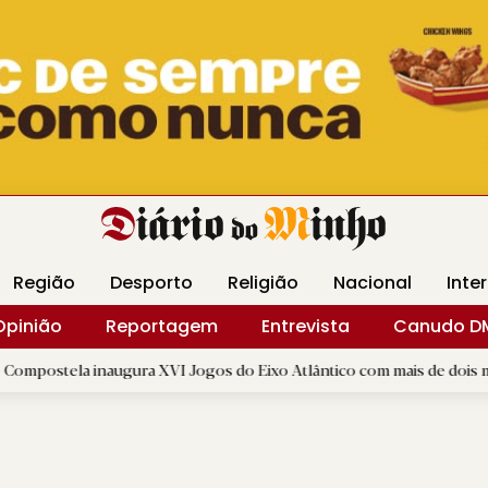
Revista Minha
Gráfica DM
Livraria DM
Arquidio
Região
Desporto
Religião
Nacional
Inte
Opinião
Reportagem
Entrevista
Canudo D
naugura XVI Jogos do Eixo Atlântico com mais de dois mil atletas
|