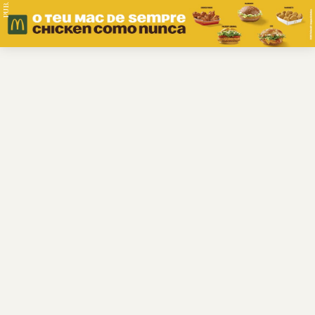
PUB.
Braga
Região
Desporto
Religião
Nacional
Internacional