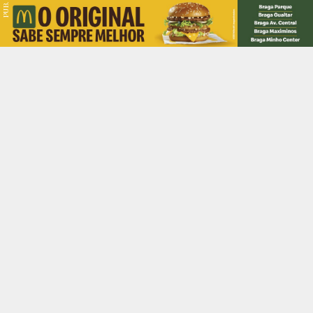
PUB.
Braga
Região
Desporto
Religião
Nacional
Internacional