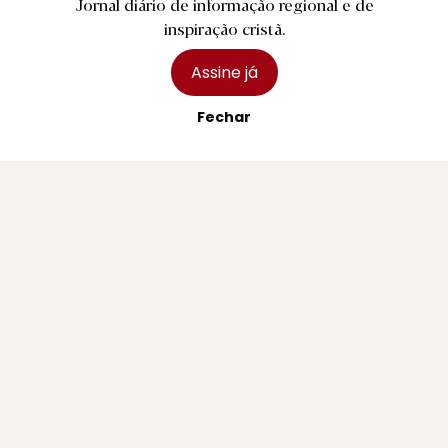
Jornal diário de informação regional e de
Região
inspiração cristã.
Desporto
Religião
Assine já
Nacional
Fechar
Internacional
Ficha Técnica
Estatuto Editorial
Assinaturas
Publicidade