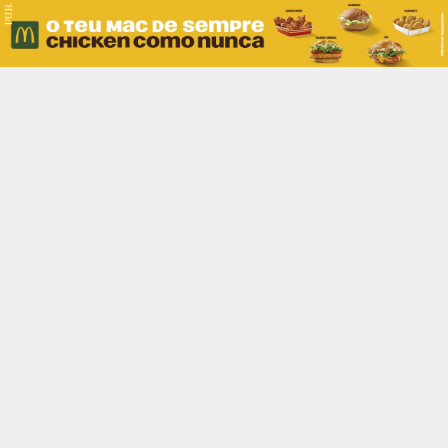
PUB.
Braga
Região
Desporto
Religião
Nacional
Internacional