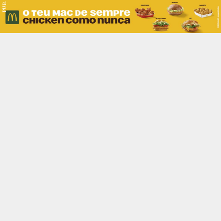
PUB.
Braga
Região
Desporto
Religião
Nacional
Internacional