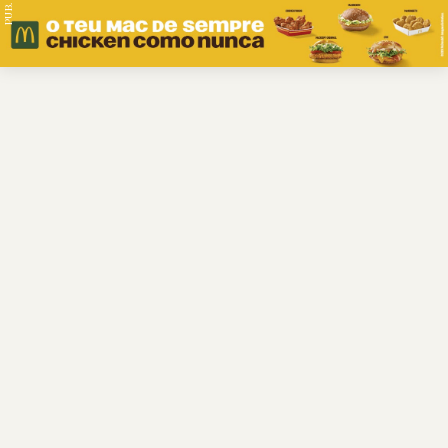
PUB.
Braga
Região
Desporto
Religião
Nacional
Internacional