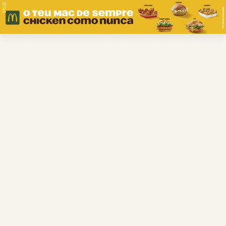
PUB.
Braga
Região
Desporto
Religião
Nacional
Internacional