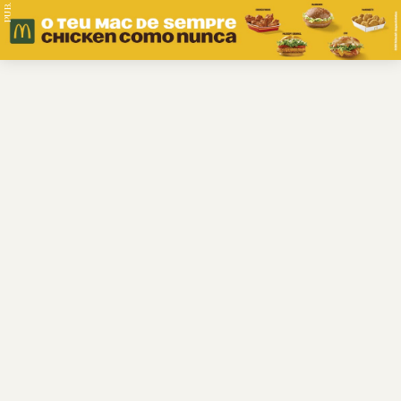
PUB.
Braga
Região
Desporto
Religião
Nacional
Internacional